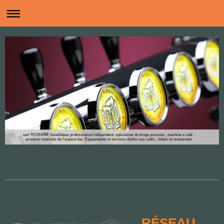
sarl TECH-CHR Installateur professionnel indépendant, spécialiste du tirage pression , machine a café
et autres matériels de l’espace bar. Équipements et services dédiés aux cafés , hôtels et restaurants
RÉSEAU