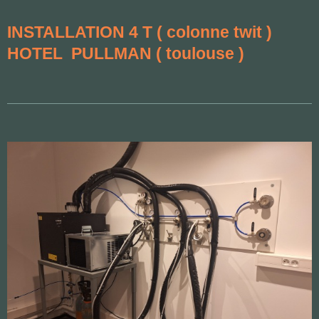
INSTALLATION 4 T ( colonne twit )
HOTEL PULLMAN ( toulouse )