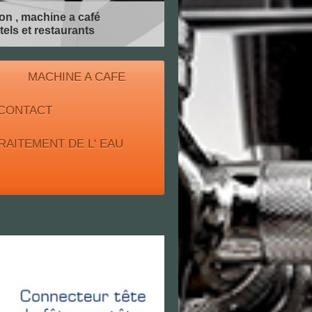
on , machine a café
els et restaurants
MACHINE A CAFE
CONTACT
RAITEMENT DE L' EAU