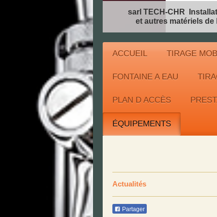
sarl TECH-CHR Installateur 
et autres matériels de l’es
ACCUEIL
TIRAGE MOB
FONTAINE A EAU
TIRA
PLAN D ACCÈS
PREST
ÉQUIPEMENTS
Actualités
Partager